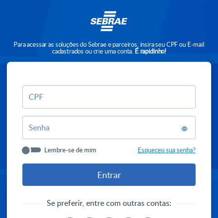
Para acessar as soluções do Sebrae e parceiros, insira seu CPF ou E-mail
cadastrados ou crie uma conta.
É rapidinho!
CPF
Senha
Lembre-se de mim
Esqueceu sua senha?
Se preferir, entre com outras contas: