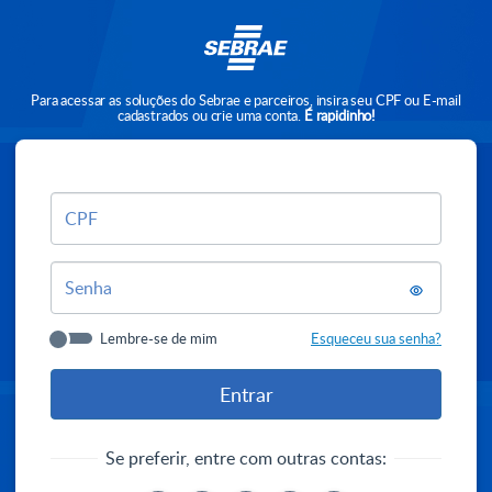
Para acessar as soluções do Sebrae e parceiros, insira seu CPF ou E-mail
cadastrados ou crie uma conta.
É rapidinho!
CPF
Senha
Lembre-se de mim
Esqueceu sua senha?
Se preferir, entre com outras contas: