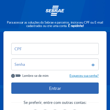
Para acessar as soluções do Sebrae e parceiros, insira seu CPF ou E-mail
cadastrados ou crie uma conta.
É rapidinho!
CPF
Senha
Lembre-se de mim
Esqueceu sua senha?
Se preferir, entre com outras contas: