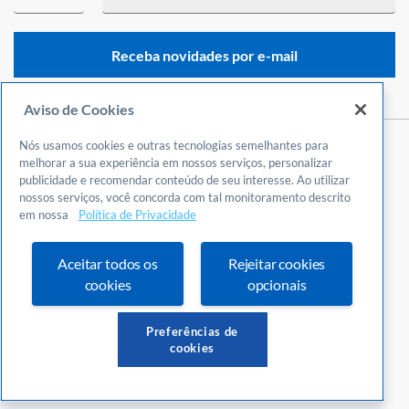
Receba novidades por e-mail
Aviso de Cookies
Nós usamos cookies e outras tecnologias semelhantes para
Central de Atendimento
melhorar a sua experiência em nossos serviços, personalizar
publicidade e recomendar conteúdo de seu interesse. Ao utilizar
0800 570 0800
nossos serviços, você concorda com tal monitoramento descrito
24 horas por dia
em nossa
Política de Privacidade
Incluindo finais de semana e feriados
Fale Conosco
Aceitar todos os
Rejeitar cookies
Ouvidoria
cookies
opcionais
Definições de cookies
Preferências de
cookies
© Copyright 2026 Sebrae Santa Catarina.