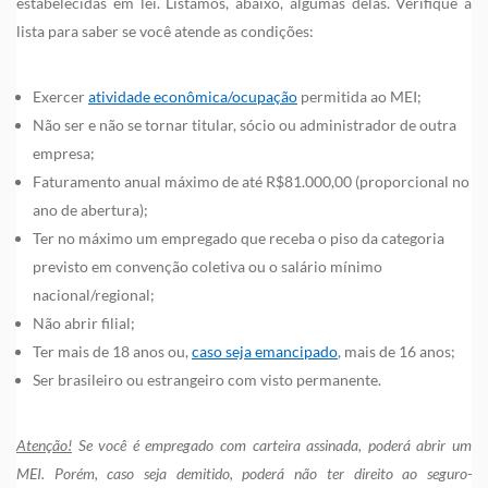
estabelecidas em lei. Listamos, abaixo, algumas delas. Verifique a
lista para saber se você atende as condições:
Exercer
atividade econômica/ocupação
permitida ao MEI;
Não ser e não se tornar titular, sócio ou administrador de outra
empresa;
Faturamento anual máximo de até R$81.000,00 (proporcional no
ano de abertura);
Ter no máximo um empregado que receba o piso da categoria
previsto em convenção coletiva ou o salário mínimo
nacional/regional;
Não abrir filial;
Ter mais de 18 anos ou,
caso seja emancipado
, mais de 16 anos;
Ser brasileiro ou estrangeiro com visto permanente.
Atenção!
Se você é empregado com carteira assinada, poderá abrir um
MEI. Porém, caso seja demitido, poderá não ter direito ao seguro-