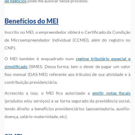
de negócios
pode lhe auxiliar nesse processo.
Benefícios do MEI
Inscrito no MEI, o empreendedor obterá o Certificado da Condição
de Microempreendedor Individual (CCMEI), além do registro no
CNPJ.
O MEI também é enquadrado num
regime tributário especial e
simplificado
(SIMEI). Dessa forma, tem o dever de pagar um valor
fixo mensal (DAS-MEI) referente aos tributos de sua atividade e à
contribuição previdenciária.
Acrescido a isso, o MEI fica autorizado a
emitir notas fiscais
(produtos e/ou serviços) e se torna segurado da previdência social,
tendo direito a benefícios previdenciários (aposentadoria, auxílio-
doença, salário-maternidade, etc).