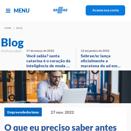
MENU
Acesse sua conta
HOME
BLOG
Blog
POPULARES
17 de março de 2026
12 de janeiro de 2026
Você sabia? santa
Sebrae/sc lança
catarina é o coração da
oficialmente a
inteligência de moda no
maratona do ad em
brasil!
evento com
transmissão ao vivo
27 nov. 2022
Empreendedorismo
O que eu preciso saber antes