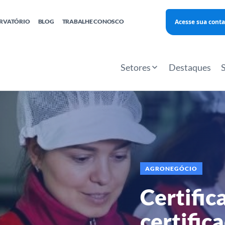
Acesse sua conta
RVATÓRIO
BLOG
TRABALHE CONOSCO
Finanças
Agentes Locais de Inovação
Investimento Inova Startups
Empr
hatsApp
Consultorias
Webinar
Faculdade Sebrae
Setores
Destaques
Sebraetec
PNBOX
Editais
AGRONEGÓCIO
Certific
certific