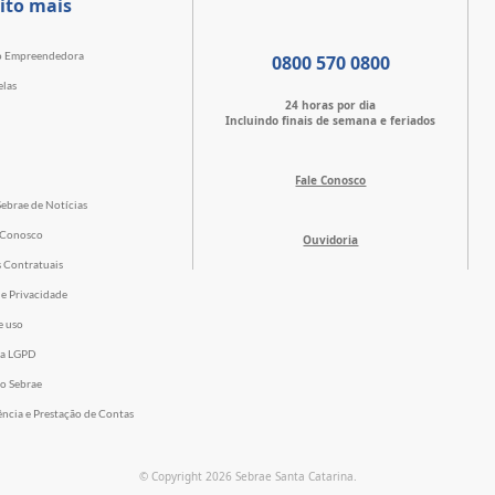
ito mais
o Empreendedora
0800 570 0800
elas
24 horas por dia
Incluindo finais de semana e feriados
Fale Conosco
Sebrae de Notícias
 Conosco
Ouvidoria
s Contratuais
de Privacidade
e uso
 a LGPD
o Sebrae
ência e Prestação de Contas
© Copyright 2026 Sebrae Santa Catarina.