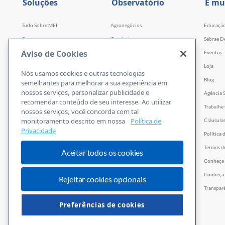
Soluções
Observatório
E mu
Tudo Sobre MEI
Agronegócios
Educaçã
Cursos
Comércio
Sebrae D
Aviso de Cookies
Cursos por WhatsApp
Serviços
Eventos
Consultorias
Indústria
Loja
Nós usamos cookies e outras tecnologias
Faculdade Sebrae
Tecnologia e Startups
Blog
semelhantes para melhorar a sua experiência em
nossos serviços, personalizar publicidade e
Webinars
Agência 
recomendar conteúdo de seu interesse. Ao utilizar
Empretec
Trabalhe
nossos serviços, você concorda com tal
monitoramento descrito em nossa
Política de
PGA
Cláusula
Privacidade
Ferramentas
Política 
Vídeos
Termos d
Aceitar todos os cookies
E-books
Conheça
Trilhas
Conheça 
Rejeitar cookies opcionais
PNBOX
Transpar
Editais
Preferências de cookies