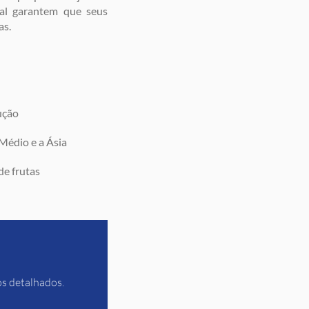
lal garantem que seus
as.
ução
Médio e a Ásia
de frutas
os detalhados.