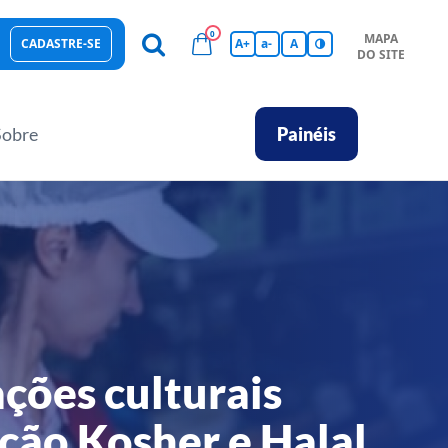
0
MAPA
CADASTRE-SE
A+
a-
A
DO SITE
esas Sustentáveis
Sebrae na sua empresa
Hub de Conhecimentos
Ferramentas
Empretec
PGA
Vídeos
Sobre
Painéis
ações culturais
ação Kosher e Halal