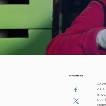
compartilhar
As ex
os a
impor
oport
espec