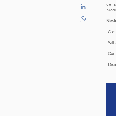
de n
produ
Neste
O que
Saiba
Conhe
Dicas