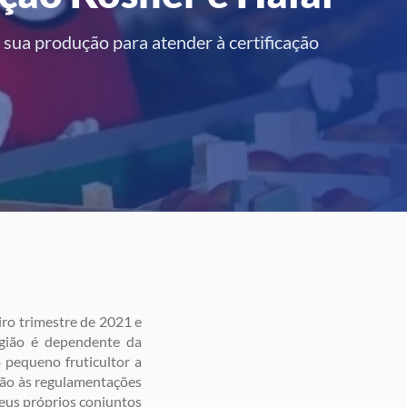
sua produção para atender à certificação
iro trimestre de 2021 e
egião é dependente da
 pequeno fruticultor a
ção às regulamentações
seus próprios conjuntos