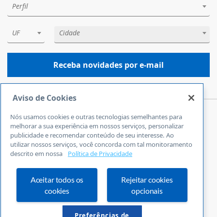
Perfil
UF
Cidade
Receba novidades por e-mail
Aviso de Cookies
Nós usamos cookies e outras tecnologias semelhantes para
Central de Atendimento
melhorar a sua experiência em nossos serviços, personalizar
0800 570 0800
publicidade e recomendar conteúdo de seu interesse. Ao
utilizar nossos serviços, você concorda com tal monitoramento
24 horas por dia
descrito em nossa
Política de Privacidade
Incluindo finais de semana e feriados
Fale Conosco
Ouvidoria
Aceitar todos os
Rejeitar cookies
cookies
opcionais
Definições de cookies
Preferências de