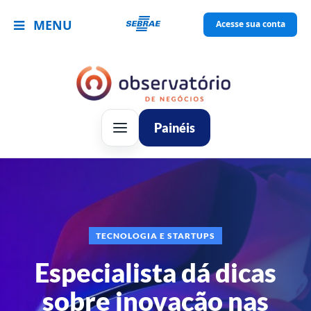
MENU
Acesse sua conta
Painéis
TECNOLOGIA E STARTUPS
Especialista dá dicas
sobre inovação nas