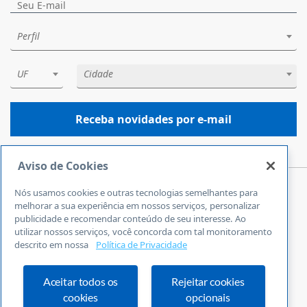
Perfil
UF
Cidade
Receba novidades por e-mail
Aviso de Cookies
Nós usamos cookies e outras tecnologias semelhantes para
Central de Atendimento
melhorar a sua experiência em nossos serviços, personalizar
0800 570 0800
publicidade e recomendar conteúdo de seu interesse. Ao
utilizar nossos serviços, você concorda com tal monitoramento
24 horas por dia
descrito em nossa
Política de Privacidade
Incluindo finais de semana e feriados
Fale Conosco
Ouvidoria
Aceitar todos os
Rejeitar cookies
cookies
opcionais
Definições de cookies