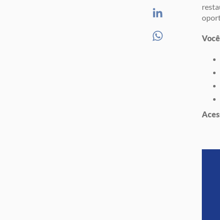
resta
opor
Você 
Aces