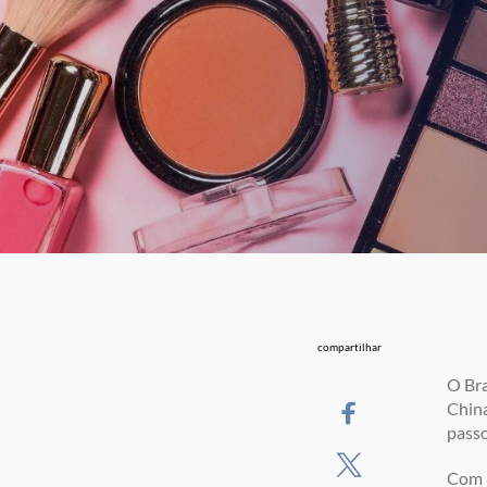
compartilhar
O Bra
China
passo
Com a