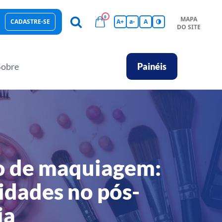
0
MAPA
CADASTRE-SE
A+
a-
A
DO SITE
esas Sustentáveis
Sebrae na sua empresa
Hub de Conhecimentos
Ferramentas
Empretec
PGA
Vídeos
Sobre
Painéis
 de maquiagem:
idades no pós-
ia