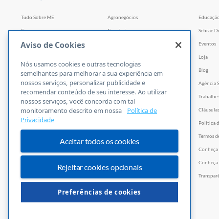
Tudo Sobre MEI
Agronegócios
Educaçã
Cursos
Comércio
Sebrae D
Aviso de Cookies
Cursos por WhatsApp
Serviços
Eventos
Consultorias
Indústria
Loja
Nós usamos cookies e outras tecnologias
Faculdade Sebrae
Tecnologia e Startups
Blog
semelhantes para melhorar a sua experiência em
nossos serviços, personalizar publicidade e
Webinars
Agência 
recomendar conteúdo de seu interesse. Ao utilizar
Empretec
Trabalhe
nossos serviços, você concorda com tal
monitoramento descrito em nossa
Política de
PGA
Cláusula
Privacidade
Ferramentas
Política 
Vídeos
Termos d
Aceitar todos os cookies
E-books
Conheça
Trilhas
Conheça 
Rejeitar cookies opcionais
PNBOX
Transpar
Editais
Preferências de cookies