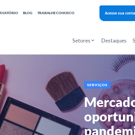
Acesse sua conta
RVATÓRIO
BLOG
TRABALHE CONOSCO
Finanças
Agentes Locais de Inovação
Investimento Inova Startups
Empr
hatsApp
Consultorias
Webinar
Faculdade Sebrae
Setores
Destaques
Sebraetec
PNBOX
Editais
SERVIÇOS
Mercado
oportun
pandem