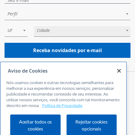
Perfil
UF
Cidade
Receba novidades por e-mail
Aviso de Cookies
Nós usamos cookies e outras tecnologias semelhantes para
Central de Atendimento
melhorar a sua experiência em nossos serviços, personalizar
0800 570 0800
publicidade e recomendar conteúdo de seu interesse. Ao
utilizar nossos serviços, você concorda com tal monitoramento
24 horas por dia
descrito em nossa
Política de Privacidade
Incluindo finais de semana e feriados
Fale Conosco
Ouvidoria
Aceitar todos os
Rejeitar cookies
cookies
opcionais
Definições de cookies