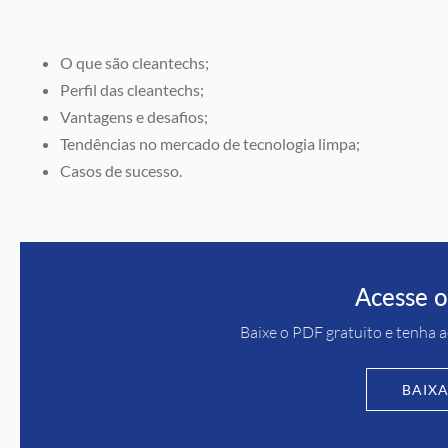
O que são cleantechs;
Perfil das cleantechs;
Vantagens e desafios;
Tendências no mercado de tecnologia limpa;
Casos de sucesso.
Acesse 
Baixe o PDF gratuito e tenha a
BAIXA