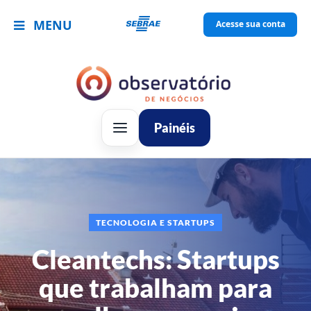
MENU
Acesse sua conta
Painéis
TECNOLOGIA E STARTUPS
Cleantechs: Startups
que trabalham para