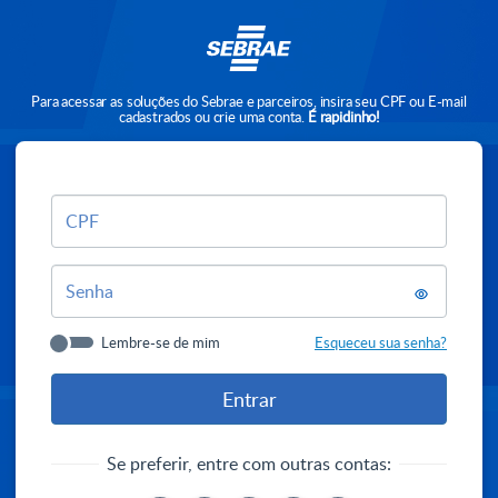
Para acessar as soluções do Sebrae e parceiros, insira seu CPF ou E-mail
cadastrados ou crie uma conta.
É rapidinho!
CPF
Senha
Lembre-se de mim
Esqueceu sua senha?
Se preferir, entre com outras contas: