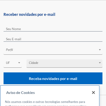
Receber novidades por e-mail
Perfil
UF
Cidade
Receba novidades por e-mail
Aviso de Cookies
Nós usamos cookies e outras tecnologias semelhantes para
Central de Atendimento