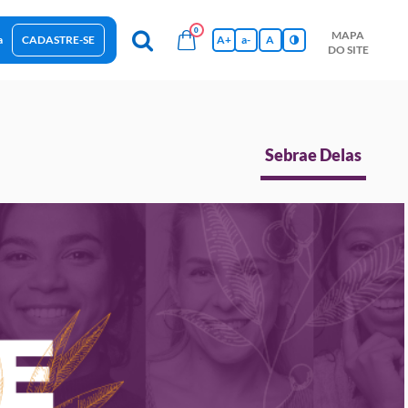
0
MAPA
a
CADASTRE-SE
A+
a-
A
DO SITE
esas Sustentáveis
Sebrae na sua empresa
Hub de Conhecimentos
Ferramentas
Empretec
PGA
Vídeos
Sebrae Delas