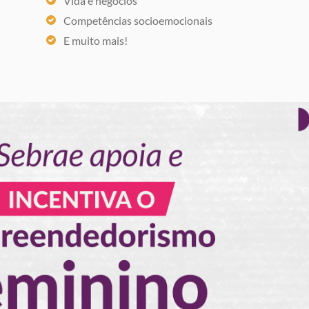
Vida e negócios
Competências socioemocionais
E muito mais!