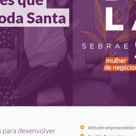
da Santa 
Atitude empreendedor
s
para desenvolver