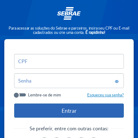
Para acessar as soluções do Sebrae e parceiros, insira seu CPF ou E-mail
cadastrados ou crie uma conta.
É rapidinho!
CPF
Senha
Lembre-se de mim
Esqueceu sua senha?
Se preferir, entre com outras contas: