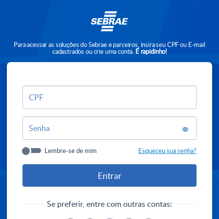
Para acessar as soluções do Sebrae e parceiros, insira seu CPF ou E-mail
cadastrados ou crie uma conta.
É rapidinho!
CPF
Senha
Lembre-se de mim
Esqueceu sua senha?
Se preferir, entre com outras contas: