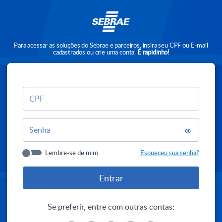
Para acessar as soluções do Sebrae e parceiros, insira seu CPF ou E-mail
cadastrados ou crie uma conta.
É rapidinho!
CPF
Senha
Lembre-se de mim
Esqueceu sua senha?
Se preferir, entre com outras contas: