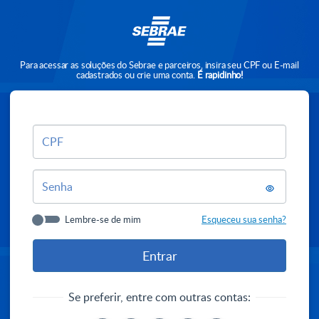
Para acessar as soluções do Sebrae e parceiros, insira seu CPF ou E-mail
cadastrados ou crie uma conta.
É rapidinho!
CPF
Senha
Lembre-se de mim
Esqueceu sua senha?
Se preferir, entre com outras contas: