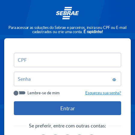
Para acessar as soluções do Sebrae e parceiros, insira seu CPF ou E-mail
cadastrados ou crie uma conta.
É rapidinho!
CPF
Senha
Lembre-se de mim
Esqueceu sua senha?
Se preferir, entre com outras contas: