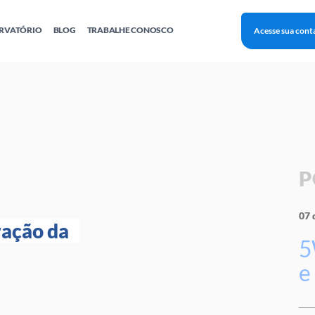
RVATÓRIO
BLOG
TRABALHE CONOSCO
Acesse sua cont
Finanças
Agentes Locais de Inovação
Investimento Inova Startups
Empr
hatsApp
Consultorias
Webinar
Faculdade Sebrae
Sebraetec
PNBOX
Editais
P
07 
ação da 
5
e