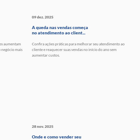
09 dez. 2025
A queda nas vendas começa
no atendimento ao client...
ples aumentam
Confira ações práticas para melhorar seu atendimento ao
u negócio mais
cliente e reaquecer suas vendas no início do ano sem
aumentar custos.
28 nov. 2025
Onde e como vender seu