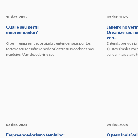
10 dez. 2025
09 dez. 2025
Qual é seu perfil
Janeiro no ver
empreendedor?
Organize seu ne
ven...
O perfil empreendedor ajuda a entender seus pontos
Entenda por que jan
fortes e seus desafios e pode orientar suas decisões nos
ajustes simples você
negócios. Vem descobrir o seu!
vender mais o ano 
08 dez. 2025
04 dez. 2025
Empreendedorismo feminino:
O peso invisível