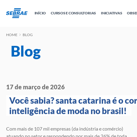
INÍCIO
CURSOS E CONSULTORIAS
INICIATIVAS
OBSE
HOME
BLOG
Educação Empreendedora
Tudo sobre MEI
Sebrae Delas
Crédito e 
Cursos
Cursos por W
Todas as Soluções
Blog
Cidade Empreendedora
E-books
Trilhas
17 de março de 2026
Você sabia? santa catarina é o cor
inteligência de moda no brasil! 
Com mais de 107 mil empresas (da indústria e comércio)
atuando no setor e respondendo por mais de 26% de toda