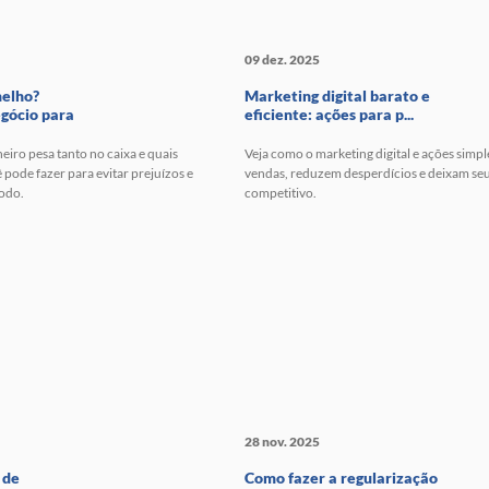
09 dez. 2025
melho?
Marketing digital barato e
gócio para
eficiente: ações para p...
eiro pesa tanto no caixa e quais
Veja como o marketing digital e ações sim
 pode fazer para evitar prejuízos e
vendas, reduzem desperdícios e deixam se
todo.
competitivo.
28 nov. 2025
 de
Como fazer a regularização