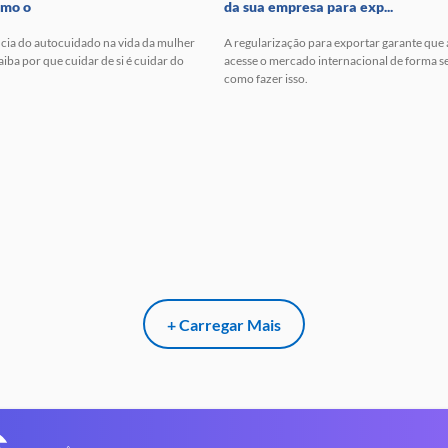
omo o
da sua empresa para exp...
cia do autocuidado na vida da mulher
A regularização para exportar garante que
ba por que cuidar de si é cuidar do
acesse o mercado internacional de forma s
como fazer isso.
+ Carregar Mais