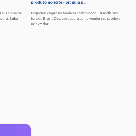
produto no exterior: guia p...
 a sua empresa
Pequenas empresas também podem conquistar clientes
egura. Saiba
fora do Brasil. Descubra agora como vender seu produto
no exterior.