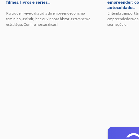
filmes, livros e séries...
empreender: c
autocuidado...
Para quem vive o dia a dia do empreendedorismo
Entenda a importân
feminino, assistir, ler e ouvir boas histórias também é
empreendedora e sai
estratégia. Confira nossas dicas!
seu negócio.