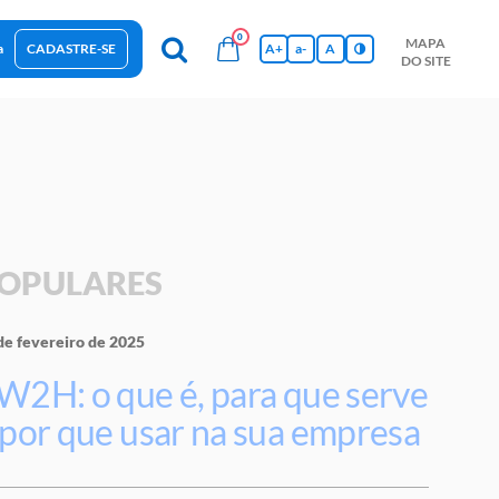
0
MAPA
a
CADASTRE-SE
A+
a-
A
DO SITE
esas Sustentáveis
Sebrae na sua empresa
Hub de Conhecimentos
Ferramentas
Empretec
PGA
Vídeos
OPULARES
de fevereiro de 2025
W2H: o que é, para que serve
 por que usar na sua empresa