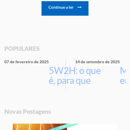
Continue a ler
POPULARES
07 de fevereiro de 2025
14 de setembro de 2025
5W2H: o que
Ma
é, para que
em
serve e por
que usar na
sua empresa
Novas Postagens