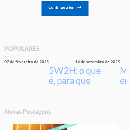
Continue a ler
POPULARES
07 de fevereiro de 2025
14 de setembro de 2025
5W2H: o que
Ma
é, para que
em
serve e por
que usar na
sua empresa
Novas Postagens