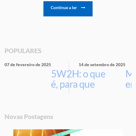
Continue a ler
POPULARES
07 de fevereiro de 2025
14 de setembro de 2025
5W2H: o que
Ma
é, para que
em
serve e por
que usar na
sua empresa
Novas Postagens