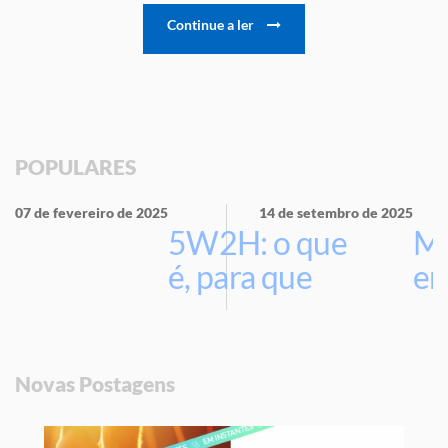
Continue a ler
POPULARES
07 de fevereiro de 2025
14 de setembro de 2025
5W2H: o que
Ma
é, para que
em
serve e por
que usar na
sua empresa
Novas Postagens