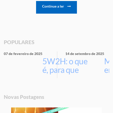
Continue a ler
POPULARES
07 de fevereiro de 2025
14 de setembro de 2025
5W2H: o que
Ma
é, para que
em
serve e por
que usar na
sua empresa
Novas Postagens