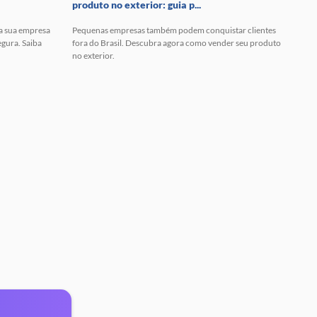
produto no exterior: guia p...
 a sua empresa
Pequenas empresas também podem conquistar clientes
egura. Saiba
fora do Brasil. Descubra agora como vender seu produto
no exterior.