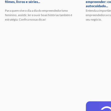
filmes, livros e séries...
empreender: c
autocuidado...
Para quem vive o dia a dia do empreendedorismo
Entenda a importân
feminino, assistir, ler e ouvir boas histórias também é
empreendedora e sai
estratégia. Confira nossas dicas!
seu negócio.