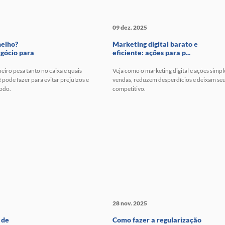
09 dez. 2025
melho?
Marketing digital barato e
gócio para
eficiente: ações para p...
eiro pesa tanto no caixa e quais
Veja como o marketing digital e ações sim
 pode fazer para evitar prejuízos e
vendas, reduzem desperdícios e deixam se
todo.
competitivo.
28 nov. 2025
 de
Como fazer a regularização