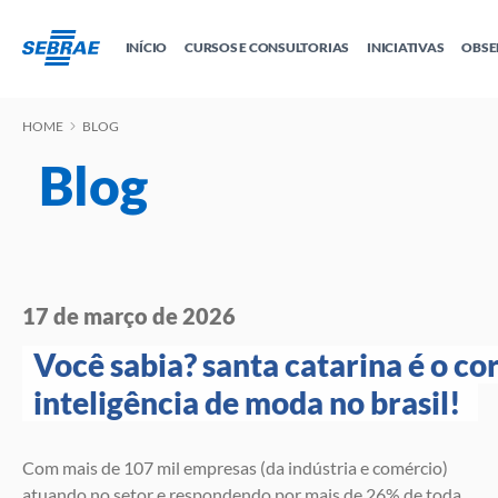
INÍCIO
CURSOS E CONSULTORIAS
INICIATIVAS
OBSE
HOME
BLOG
Educação Empreendedora
Tudo sobre MEI
Sebrae Delas
Crédito e 
Cursos
Cursos por W
Todas as Soluções
Blog
Cidade Empreendedora
E-books
Trilhas
17 de março de 2026
Você sabia? santa catarina é o cor
inteligência de moda no brasil! 
Com mais de 107 mil empresas (da indústria e comércio)
atuando no setor e respondendo por mais de 26% de toda