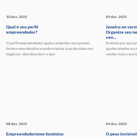
10 dez. 2025
09 dez. 2025
Qual é seu perfil
Janeiro no ver
empreendedor?
Organize seu ne
ven...
O perfil empreendedor ajuda a entender seus pontos
Entenda por que jan
fortes e seus desafios e pode orientar suas decisões nos
ajustes simples você
negócios. Vem descobrir o seu!
vender mais o ano 
08 dez. 2025
04 dez. 2025
Empreendedorismo feminino:
O peso invisível