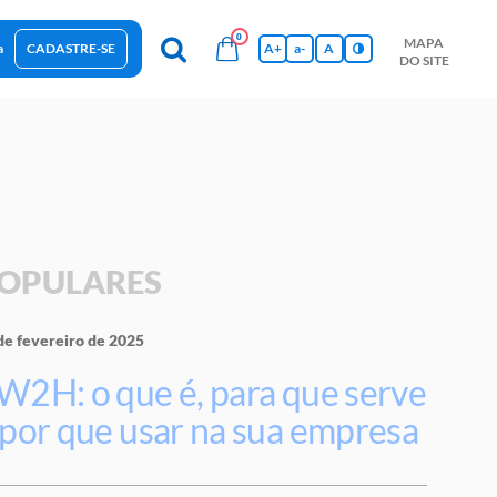
0
MAPA
a
CADASTRE-SE
A+
a-
A
DO SITE
esas Sustentáveis
Sebrae na sua empresa
Hub de Conhecimentos
Ferramentas
Empretec
PGA
Vídeos
OPULARES
de fevereiro de 2025
W2H: o que é, para que serve
 por que usar na sua empresa