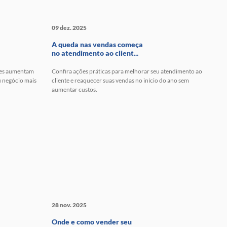
09 dez. 2025
A queda nas vendas começa
no atendimento ao client...
ples aumentam
Confira ações práticas para melhorar seu atendimento ao
u negócio mais
cliente e reaquecer suas vendas no início do ano sem
aumentar custos.
28 nov. 2025
Onde e como vender seu