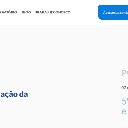
RVATÓRIO
BLOG
TRABALHE CONOSCO
Acesse sua cont
Finanças
Agentes Locais de Inovação
Investimento Inova Startups
Empr
hatsApp
Consultorias
Webinar
Faculdade Sebrae
Sebraetec
PNBOX
Editais
P
07 
ação da 
5
e