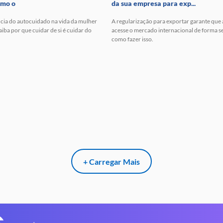
omo o
da sua empresa para exp...
cia do autocuidado na vida da mulher
A regularização para exportar garante que
ba por que cuidar de si é cuidar do
acesse o mercado internacional de forma s
como fazer isso.
+ Carregar Mais