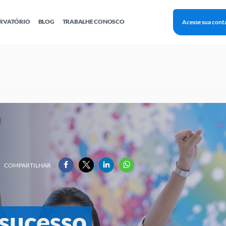
RVATÓRIO
BLOG
TRABALHE CONOSCO
Acesse sua cont
Finanças
Agentes Locais de Inovação
Investimento Inova Startups
Empr
hatsApp
Consultorias
Webinar
Faculdade Sebrae
Sebraetec
PNBOX
Editais
COMPARTILHAR
sucesso