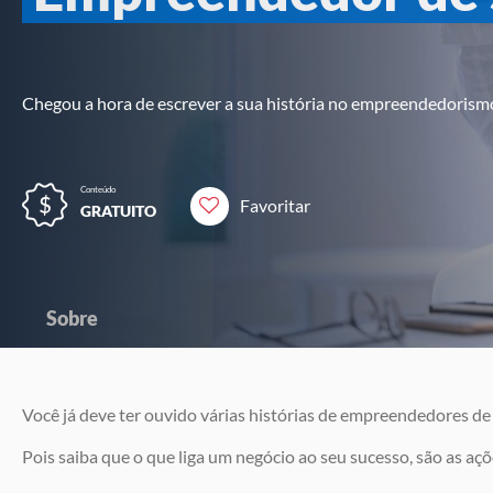
Chegou a hora de escrever a sua história no empreendedorism
Conteúdo
Favoritar
GRATUITO
Sobre
Você já deve ter ouvido várias histórias de empreendedores d
Pois saiba que o que liga um negócio ao seu sucesso, são as 