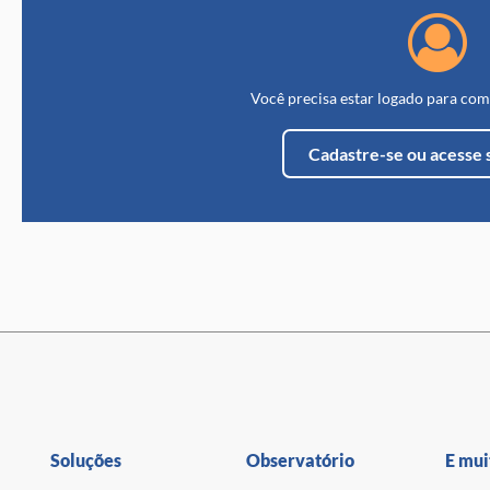
Você precisa estar logado para com
Cadastre-se ou acesse 
Soluções
Observatório
E mui