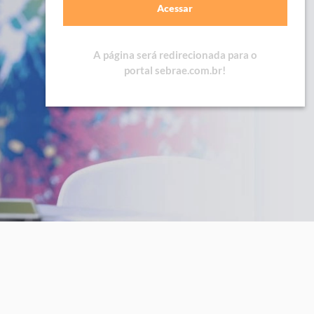
Acessar
A página será redirecionada para o
portal sebrae.com.br!