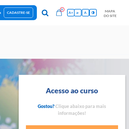
0
MAPA
a
CADASTRE-SE
A+
a-
A
DO SITE
esas Sustentáveis
Sebrae na sua empresa
Hub de Conhecimentos
Ferramentas
Empretec
PGA
Vídeos
Acesso ao curso
Gostou?
Clique abaixo para mais
informações!