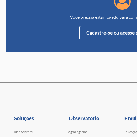
Você precisa estar logado para com
Cadastre-se ou acesse 
Soluções
Observatório
E mui
Tudo Sobre MEI
Agronegócios
Educaçã