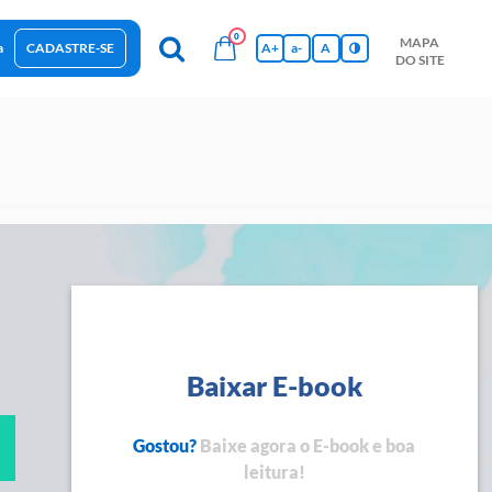
0
MAPA
a
CADASTRE-SE
A+
a-
A
DO SITE
esas Sustentáveis
Sebrae na sua empresa
Hub de Conhecimentos
Ferramentas
Empretec
PGA
Vídeos
Baixar E-book
Gostou?
Baixe agora o E-book e boa
leitura!