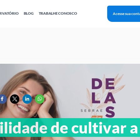
RVATÓRIO
BLOG
TRABALHE CONOSCO
Acesse sua cont
Finanças
Agentes Locais de Inovação
Investimento Inova Startups
Empr
hatsApp
Consultorias
Webinar
Faculdade Sebrae
Sebraetec
PNBOX
Editais
lidade de cultivar a 