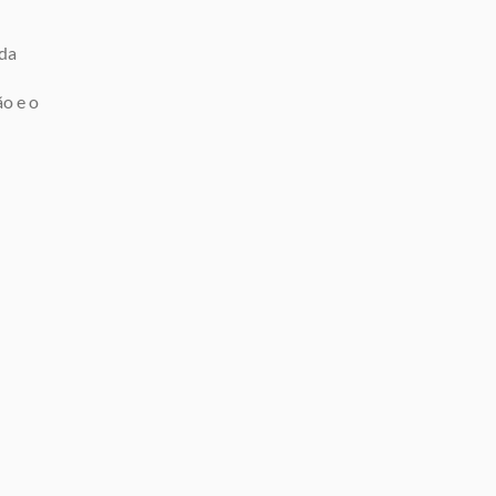
da
o e o