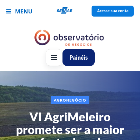
MENU
Acesse sua conta
Painéis
AGRONEGÓCIO
VI AgriMeleiro
promete ser a maior