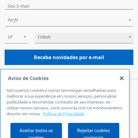
Perfil
UF
Cidade
Receba novidades por e-mail
Aviso de Cookies
Nós usamos cookies e outras tecnologias semelhantes para
Central de Atendimento
melhorar a sua experiência em nossos serviços, personalizar
0800 570 0800
publicidade e recomendar conteúdo de seu interesse. Ao
utilizar nossos serviços, você concorda com tal monitoramento
24 horas por dia
descrito em nossa
Política de Privacidade
Incluindo finais de semana e feriados
Fale Conosco
Ouvidoria
Aceitar todos os
Rejeitar cookies
cookies
opcionais