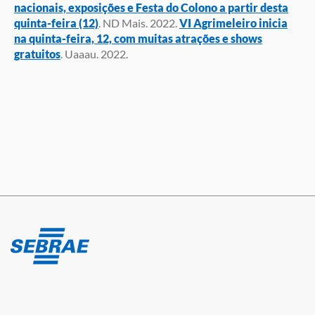
nacionais, exposições e Festa do Colono a partir desta
quinta-feira (12)
. ND Mais. 2022.
VI Agrimeleiro inicia
na quinta-feira, 12, com muitas atrações e shows
gratuitos
. Uaaau. 2022.