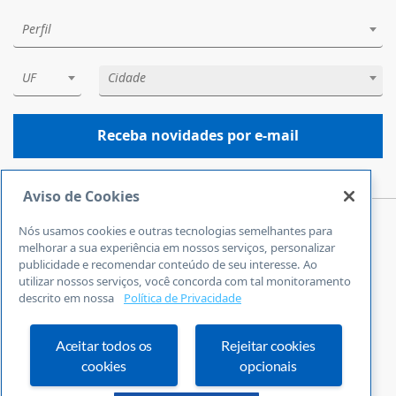
Perfil
UF
Cidade
Receba novidades por e-mail
Aviso de Cookies
Nós usamos cookies e outras tecnologias semelhantes para
Central de Atendimento
melhorar a sua experiência em nossos serviços, personalizar
0800 570 0800
publicidade e recomendar conteúdo de seu interesse. Ao
utilizar nossos serviços, você concorda com tal monitoramento
24 horas por dia
descrito em nossa
Política de Privacidade
Incluindo finais de semana e feriados
Fale Conosco
Ouvidoria
Aceitar todos os
Rejeitar cookies
cookies
opcionais
Definições de cookies