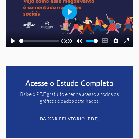
Play
03:30
Play
Mute
Enable
Settings
Enter
captions
fullscree
Acesse o Estudo Completo
Baixe o PDF gratuito e tenha acesso a todos os
gráficos e dados detalhados.
BAIXAR RELATÓRIO (PDF)