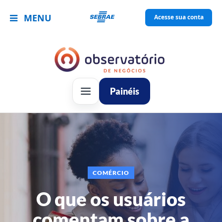
MENU
Acesse sua conta
Painéis
COMÉRCIO
O que os usuários
comentam sobre a