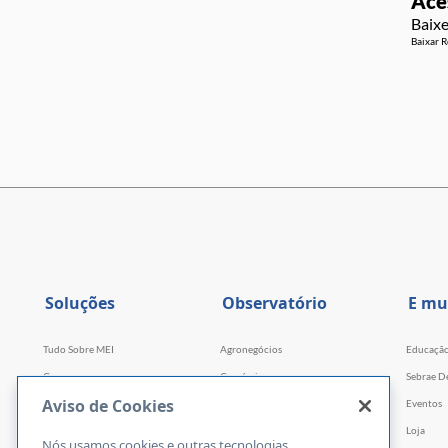
Ace
Baixe
Baixar R
Soluções
Observatório
E mu
Tudo Sobre MEI
Agronegócios
Educaçã
Cursos
Comércio
Sebrae D
Aviso de Cookies
Cursos por WhatsApp
Serviços
Eventos
Consultorias
Indústria
Loja
Nós usamos cookies e outras tecnologias