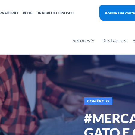
Acesse sua conta
RVATÓRIO
BLOG
TRABALHE CONOSCO
Finanças
Agentes Locais de Inovação
Investimento Inova Startups
Empr
hatsApp
Consultorias
Webinar
Faculdade Sebrae
Setores
Destaques
Sebraetec
PNBOX
Editais
COMÉRCIO
#MERCA
GATO E