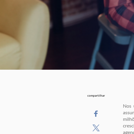
compartilhar
Nos 
assu
milhõ
cres
agend