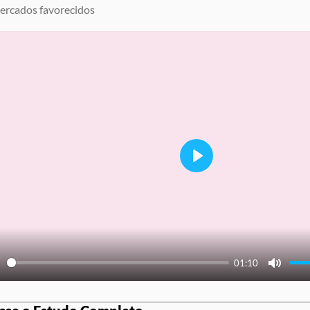
rcados favorecidos
Play
01:10
ay
Mute