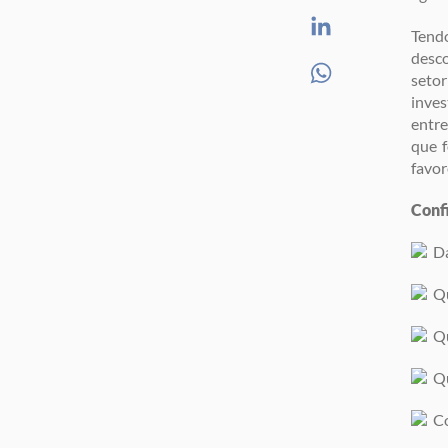
Tend
desco
seto
inves
entre
que f
favor
Confi
Da
Qu
Qu
Qu
Co