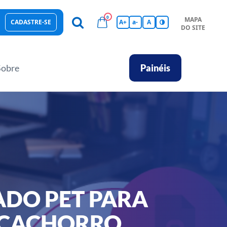
0
MAPA
CADASTRE-SE
A+
a-
A
DO SITE
esas Sustentáveis
Sebrae na sua empresa
Hub de Conhecimentos
Ferramentas
Empretec
PGA
Vídeos
Sobre
Painéis
DO PET PARA
 CACHORRO