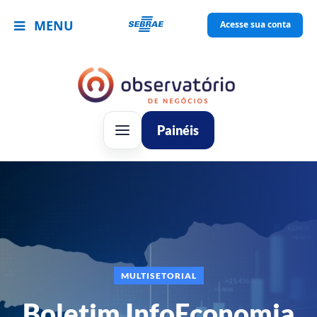
MENU
Acesse sua conta
Painéis
MULTISETORIAL
Boletim InfoEconomia