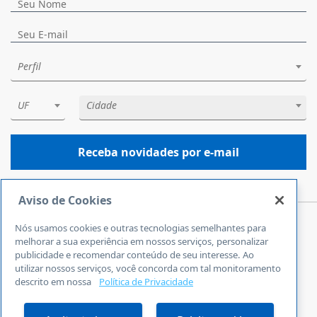
Perfil
UF
Cidade
Receba novidades por e-mail
Aviso de Cookies
Nós usamos cookies e outras tecnologias semelhantes para
Central de Atendimento
melhorar a sua experiência em nossos serviços, personalizar
0800 570 0800
publicidade e recomendar conteúdo de seu interesse. Ao
utilizar nossos serviços, você concorda com tal monitoramento
24 horas por dia
descrito em nossa
Política de Privacidade
Incluindo finais de semana e feriados
Fale Conosco