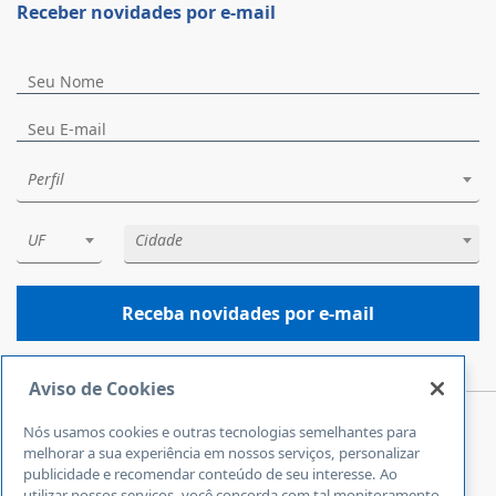
Receber novidades por e-mail
Perfil
UF
Cidade
Receba novidades por e-mail
Aviso de Cookies
Nós usamos cookies e outras tecnologias semelhantes para
Central de Atendimento
melhorar a sua experiência em nossos serviços, personalizar
0800 570 0800
publicidade e recomendar conteúdo de seu interesse. Ao
utilizar nossos serviços, você concorda com tal monitoramento