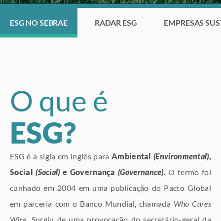
ESG NO SEBRAE
RADAR ESG
EMPRESAS SUS
O que é
ESG?
ESG é a sigla em inglês para
Ambiental
(Environmental)
,
Social
(Social)
e Governança
(Governance)
.
O termo foi
cunhado em 2004 em uma publicação do Pacto Global
em parceria com o Banco Mundial, chamada
Who Cares
Wins
. Surgiu de uma provocação do secretário-geral da