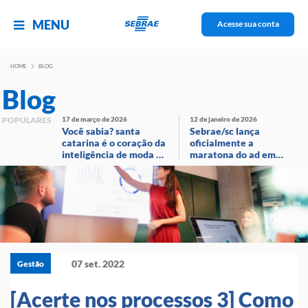
MENU
Acesse sua conta
HOME
BLOG
Blog
POPULARES
17 de março de 2026
12 de janeiro de 2026
Você sabia? santa
Sebrae/sc lança
catarina é o coração da
oficialmente a
inteligência de moda no
maratona do ad em
brasil!
evento com
transmissão ao vivo
07 set. 2022
Gestão
[Acerte nos processos 3] Como