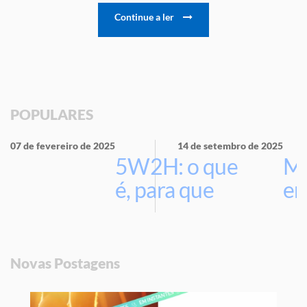
Continue a ler
POPULARES
07 de fevereiro de 2025
14 de setembro de 2025
5W2H: o que
Ma
é, para que
em
serve e por
que usar na
sua empresa
Novas Postagens