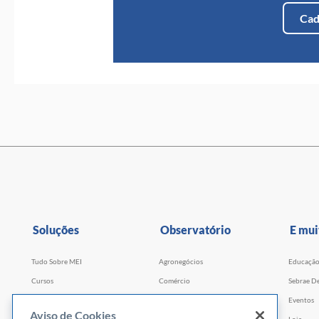
Cad
Soluções
Observatório
E mui
Tudo Sobre MEI
Agronegócios
Educaçã
Cursos
Comércio
Sebrae De
Cursos por WhatsApp
Serviços
Eventos
Aviso de Cookies