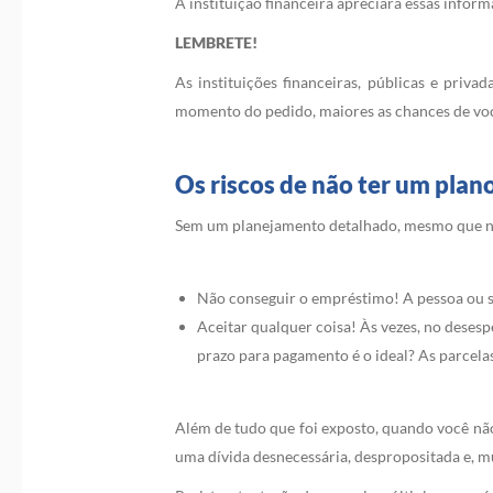
A instituição financeira apreciará essas infor
LEMBRETE!
As instituições financeiras, públicas e priv
momento do pedido, maiores as chances de você
Os riscos de não ter um pla
Sem um planejamento detalhado, mesmo que não
Não conseguir o empréstimo! A pessoa ou s
Aceitar qualquer coisa! Às vezes, no desesp
prazo para pagamento é o ideal? As parcela
Além de tudo que foi exposto, quando você não
uma dívida desnecessária, despropositada e, m