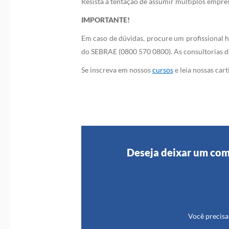
Resista a tentação de assumir múltiplos emprés
IMPORTANTE!
Em caso de dúvidas, procure um profissional 
do SEBRAE (0800 570 0800). As consultorias 
Se inscreva em nossos
cursos
e leia nossas car
Deseja deixar um com
Você precisa