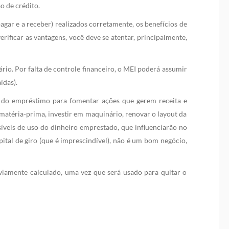
o de crédito.
agar e a receber) realizados corretamente, os benefícios de
rificar as vantagens, você deve se atentar, principalmente,
io. Por falta de controle financeiro, o MEI poderá assumir
ídas).
 do empréstimo para fomentar ações que gerem receita e
atéria-prima, investir em maquinário, renovar o layout da
síveis de uso do dinheiro emprestado, que influenciarão no
tal de giro (que é imprescindível), não é um bom negócio,
eviamente calculado, uma vez que será usado para quitar o