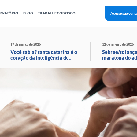
RVATÓRIO
BLOG
TRABALHE CONOSCO
Acesse sua cont
Finanças
Agentes Locais de Inovação
Investimento Inova Startups
Empr
hatsApp
Consultorias
Webinar
Faculdade Sebrae
17 de março de 2026
12 de janeiro de 2026
Sebraetec
PNBOX
Editais
Você sabia? santa catarina é o
Sebrae/sc lança
coração da inteligência de
maratona do ad
moda no brasil!
com transmissã