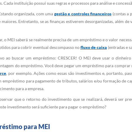
Cada instituição possui suas regras e processos para análise e concessã
. Estando organizada, com uma
gestão e controles financeiros
(contas a p
aiores. Entretanto, se as finanças estiverem desorganizadas, além de ve
r, o MEI saberá se realmente precisa de um empréstimo e o valor necessár
obtidos para cobrir eventual descompasso no
fluxo de caixa
(entradas e sa
etivo ao buscar um empréstimo: CRESCER! O MEI deve usar o dinheiro
vantagem do empréstimo. Você deve pegar um empréstimo para comprar m
rce
, por exemplo. Ações como essas são investimentos e, portanto, pas
empréstimo para pagamento de tributos, salários e/ou formação de capi
escimento para a empresa.
observar que o retorno do investimento que se realizará, deverá ser pr
este investimento será suficiente para pagar o empréstimo?
réstimo para MEI