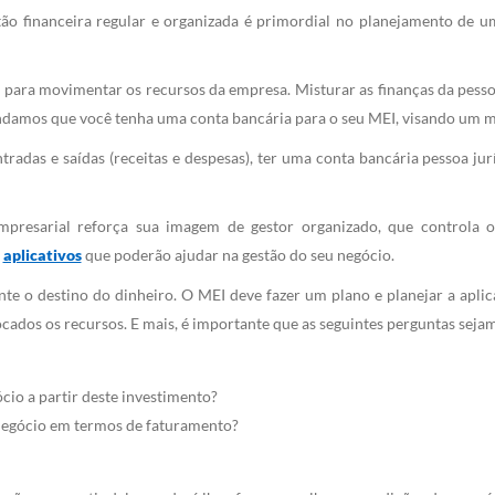
o financeira regular e organizada é primordial no planejamento de um
 para movimentar os recursos da empresa. Misturar as finanças da pessoa
amos que você tenha uma conta bancária para o seu MEI, visando um me
ntradas e saídas (receitas e despesas), ter uma conta bancária pessoa ju
empresarial reforça sua imagem de gestor organizado, que controla 
a
aplicativos
que poderão ajudar na gestão do seu negócio.
e o destino do dinheiro. O MEI deve fazer um plano e planejar a aplica
cados os recursos. E mais, é importante que as seguintes perguntas seja
cio a partir deste investimento?
 negócio em termos de faturamento?