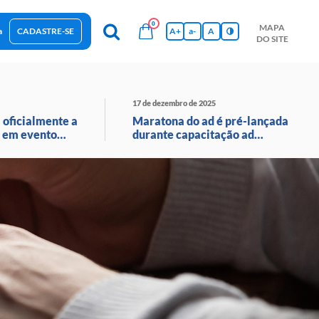
0
MAPA
a
CADASTRE-SE
A+
a-
A
DO SITE
esas Sustentáveis
Sebrae na sua empresa
Hub de Conhecimentos
Ferramentas
Empretec
PGA
Vídeos
17 de dezembro de 2025
 oficialmente a
Maratona do ad é pré-lançada
 em evento
durante capacitação ad
o ao vivo
avançado em santa catarina