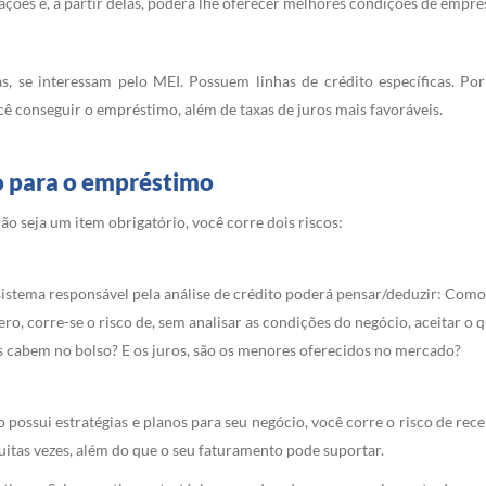
mações e, a partir delas, poderá lhe oferecer melhores condições de empr
adas, se interessam pelo MEI. Possuem linhas de crédito específicas. P
 conseguir o empréstimo, além de taxas de juros mais favoráveis.
no para o empréstimo
 seja um item obrigatório, você corre dois riscos:
istema responsável pela análise de crédito poderá pensar/deduzir: Com
ero, corre-se o risco de, sem analisar as condições do negócio, aceitar o
s cabem no bolso? E os juros, são os menores oferecidos no mercado?
 possui estratégias e planos para seu negócio, você corre o risco de rec
uitas vezes, além do que o seu faturamento pode suportar.