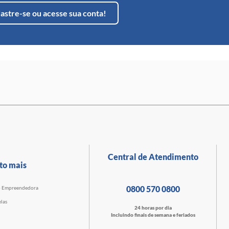
astre-se ou acesse sua conta!
Central de Atendimento
to mais
0800 570 0800
o Empreendedora
las
24 horas por dia
Incluindo finais de semana e feriados