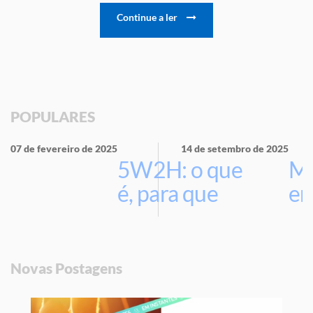
Continue a ler
POPULARES
07 de fevereiro de 2025
14 de setembro de 2025
5W2H: o que
Ma
é, para que
em
serve e por
que usar na
sua empresa
Novas Postagens