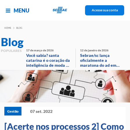
MENU
Acesse sua conta
HOME
BLOG
Blog
POPULARES
17 de março de 2026
12 de janeiro de 2026
Você sabia? santa
Sebrae/sc lança
catarina é o coração da
oficialmente a
inteligência de moda no
maratona do ad em
brasil!
evento com
transmissão ao vivo
07 set. 2022
Gestão
[Acerte nos processos 2] Como