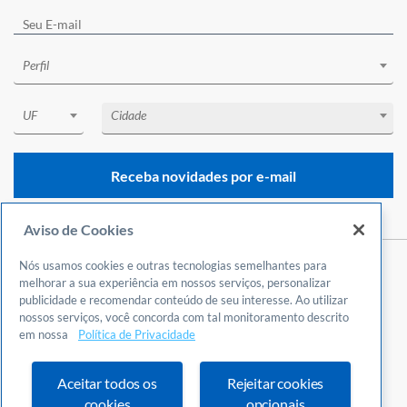
Perfil
UF
Cidade
Receba novidades por e-mail
Aviso de Cookies
Nós usamos cookies e outras tecnologias semelhantes para
Central de Atendimento
melhorar a sua experiência em nossos serviços, personalizar
publicidade e recomendar conteúdo de seu interesse. Ao utilizar
0800 570 0800
nossos serviços, você concorda com tal monitoramento descrito
24 horas por dia
em nossa
Política de Privacidade
Incluindo finais de semana e feriados
Fale Conosco
Aceitar todos os
Rejeitar cookies
Ouvidoria
cookies
opcionais