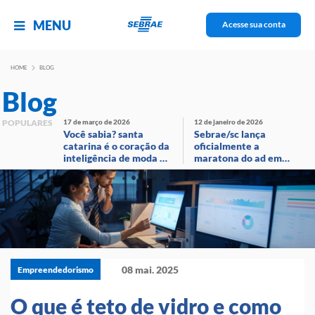
MENU
Acesse sua conta
HOME
BLOG
Blog
POPULARES
17 de março de 2026
12 de janeiro de 2026
Você sabia? santa
Sebrae/sc lança
catarina é o coração da
oficialmente a
inteligência de moda no
maratona do ad em
brasil!
evento com
transmissão ao vivo
08 mai. 2025
Empreendedorismo
O que é teto de vidro e como