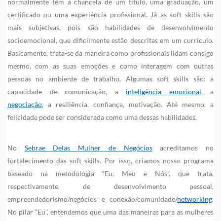
normalmente têm a chancela de um título, uma graduação, um
certificado ou uma experiência profissional. Já as soft skills são
mais subjetivas, pois são habilidades de desenvolvimento
socioemocional, que dificilmente estão descritas em um currículo.
Basicamente, trata-se da maneira como profissionais lidam consigo
mesmo, com as suas emoções e como interagem com outras
pessoas no ambiente de trabalho. Algumas soft skills são: a
capacidade de comunicação, a
inteligência emocional
, a
negociação
, a resiliência, confiança, motivação. Até mesmo, a
felicidade pode ser considerada como uma dessas habilidades.
No
Sebrae Delas Mulher de Negócios
acreditamos no
fortalecimento das soft skills. Por isso, criamos nosso programa
baseado na metodologia “Eu, Meu e Nós”, que trata,
respectivamente, de desenvolvimento pessoal,
empreendedorismo/negócios e conexão/comunidade/
networking
.
No pilar “Eu”, entendemos que uma das maneiras para as mulheres