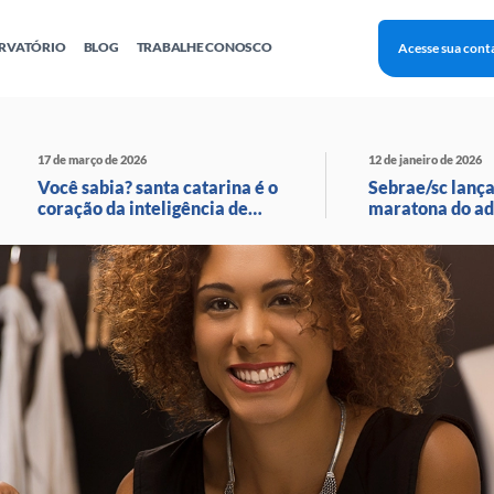
RVATÓRIO
BLOG
TRABALHE CONOSCO
Acesse sua cont
Finanças
Agentes Locais de Inovação
Investimento Inova Startups
Empr
hatsApp
Consultorias
Webinar
Faculdade Sebrae
17 de março de 2026
12 de janeiro de 2026
Sebraetec
PNBOX
Editais
Você sabia? santa catarina é o
Sebrae/sc lança
coração da inteligência de
maratona do ad
moda no brasil!
com transmissã