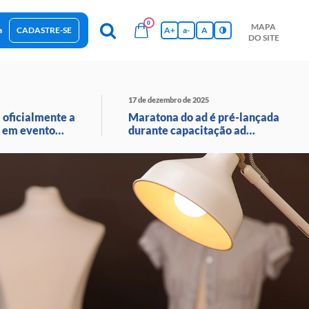
0
MAPA
a
CADASTRE-SE
A+
a-
A
DO SITE
esas Sustentáveis
Sebrae na sua empresa
Hub de Conhecimentos
Ferramentas
Empretec
PGA
Vídeos
17 de dezembro de 2025
 oficialmente a
Maratona do ad é pré-lançada
 em evento
durante capacitação ad
o ao vivo
avançado em santa catarina