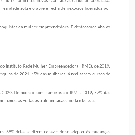
s empreendimentos novos (com até 3,5 anos de operação),
realidade sobre o abre e fecha de negócios liderados por
e conquistas da mulher empreendedora. E destacamos abaixo
a do Instituto Rede Mulher Empreendedora (IRME), de 2019,
squisa de 2021, 45% das mulheres já realizaram cursos de
M, 2020. De acordo com números do IRME, 2019, 57% das
m negócios voltados à alimentação, moda e beleza.
ens. 68% delas se dizem capazes de se adaptar às mudanças