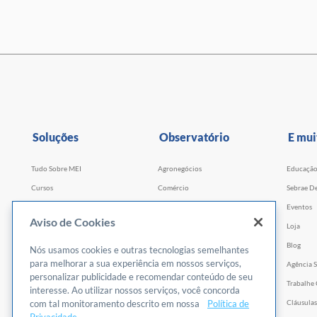
Soluções
Observatório
E mui
Tudo Sobre MEI
Agronegócios
Educaçã
Cursos
Comércio
Sebrae De
Cursos por WhatsApp
Serviços
Eventos
Aviso de Cookies
Consultorias
Indústria
Loja
Faculdade Sebrae
Tecnologia e Startups
Blog
Nós usamos cookies e outras tecnologias semelhantes
para melhorar a sua experiência em nossos serviços,
Webinars
Agência S
personalizar publicidade e recomendar conteúdo de seu
Empretec
Trabalhe
interesse. Ao utilizar nossos serviços, você concorda
com tal monitoramento descrito em nossa
PGA
Política de
Cláusulas