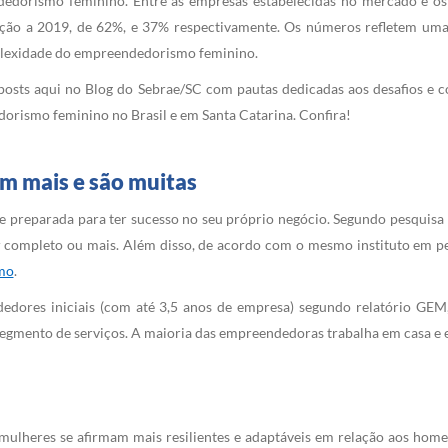
dedorismo feminino. Entre as empresas estabelecidas no mercado e o
ação a 2019, de 62%, e 37% respectivamente. Os números refletem uma 
plexidade do empreendedorismo feminino.
s posts aqui no Blog do Sebrae/SC com pautas dedicadas aos desafios 
orismo feminino no Brasil e em Santa Catarina. Confira!
m mais e são muitas
 e preparada para ter sucesso no seu próprio negócio. Segundo pesquis
completo ou mais. Além disso, de acordo com o mesmo instituto em pe
mo
.
dores iniciais (com até 3,5 anos de empresa) segundo relatório GE
gmento de serviços. A maioria das empreendedoras trabalha em casa e e
mulheres se afirmam mais resilientes e adaptáveis em relação aos hom