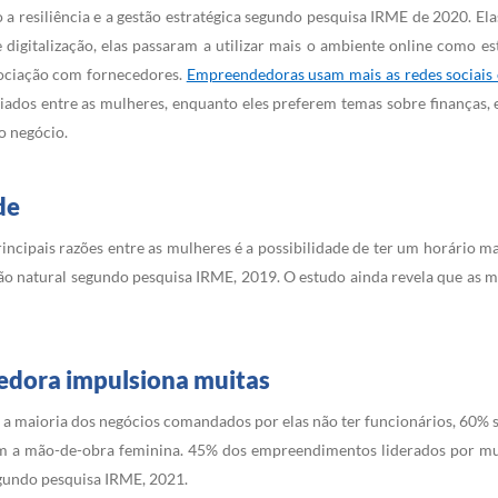
a resiliência e a gestão estratégica segundo pesquisa IRME de 2020. El
 digitalização, elas passaram a utilizar mais o ambiente online como e
gociação com fornecedores.
Empreendedoras usam mais as redes sociais 
iados entre as mulheres, enquanto eles preferem temas sobre finanças, 
o negócio.
de
ipais razões entre as mulheres é a possibilidade de ter um horário mai
o natural segundo pesquisa IRME, 2019. O estudo ainda revela que as 
dora impulsiona muitas
a maioria dos negócios comandados por elas não ter funcionários, 60%
em a mão-de-obra feminina. 45% dos empreendimentos liderados por mu
gundo pesquisa IRME, 2021.