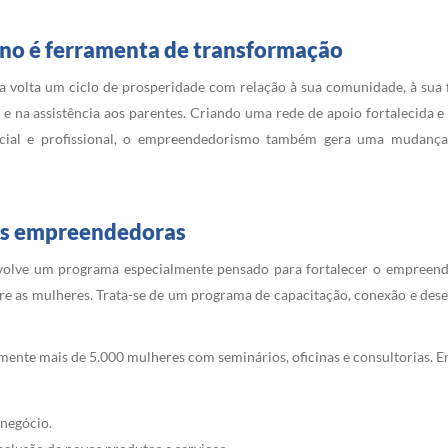
o é ferramenta de transformação
volta um ciclo de prosperidade com relação à sua comunidade, à sua fa
e na assistência aos parentes. Criando uma rede de apoio fortalecida e
cial e profissional, o empreendedorismo também gera uma mudança 
es empreendedoras
volve um programa especialmente pensado para fortalecer o empreen
tre as mulheres. Trata-se de um programa de capacitação, conexão e des
ente mais de 5.000 mulheres com seminários, oficinas e consultorias. En
negócio.