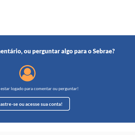
entário, ou perguntar algo para o Sebrae?
 estar logado para comentar ou perguntar!
ial. Agende uma visita pelo 08005700800. Abraços!
astre-se ou acesse sua conta!