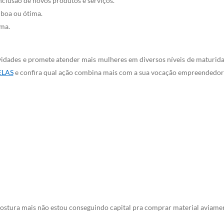
clusão de novos produtos e serviços.
boa ou ótima.
ma.
idades e promete atender mais mulheres em diversos níveis de maturid
ELAS
e confira qual ação combina mais com a sua vocação empreendedor
ostura mais não estou conseguindo capital pra comprar material aviament