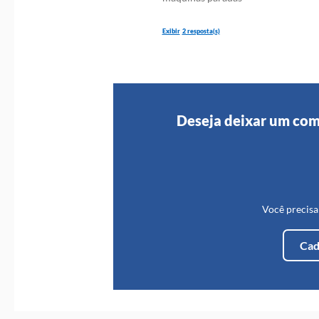
2 resposta(s)
Sebrae SC
Há 4 anos atrás
Deseja deixar um com
Sebrae SC
Há 4 anos atrás
Você precisa
Olá Iara Temos consultoria presenc
Cad