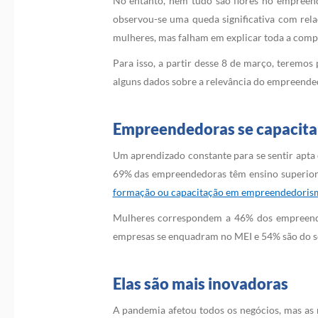
No entanto, nem tudo são flores no empreen
observou-se uma queda significativa com rel
mulheres, mas falham em explicar toda a com
Para isso, a partir desse 8 de março, teremo
alguns dados sobre a relevância do empreended
Empreendedoras se capacita
Um aprendizado constante para se sentir apta
69% das empreendedoras têm ensino superior 
formação ou capacitação em empreendedoris
Mulheres correspondem a 46% dos empreende
empresas se enquadram no MEI e 54% são do se
Elas são mais inovadoras
A pandemia afetou todos os negócios, mas as 