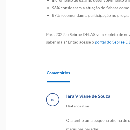
Incremento de 62% no desenvolvimento e in
98% consideram a atuação do Sebrae como 
87% recomendam a participação no progra
Para 2022, o Sebrae DELAS vem repleto de nov
saber mais? Então acesse o
portal do Sebrae D
Comentários
Iara Viviane de Souza
IS
Há 4 anos atrás
Ola tenho uma pequena oficina de c
máquinas paradas