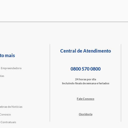
Central de Atendimento
to mais
0800 570 0800
o Empreendedora
las
24 horas por dia
Incluindo finais de semana e feriados
Fale Conosco
ebrae de Notícias
Ouvidoria
 Conosco
 Contratuais