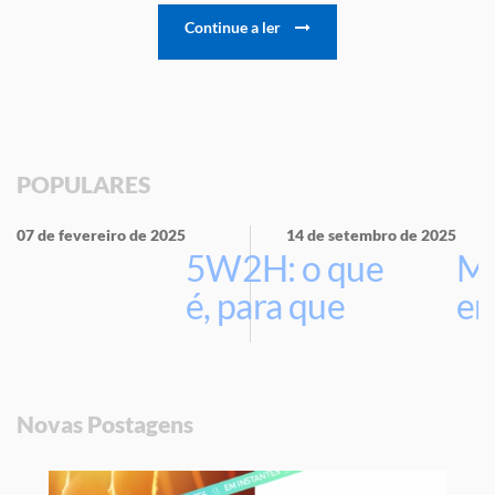
Continue a ler
POPULARES
07 de fevereiro de 2025
14 de setembro de 2025
5W2H: o que
Ma
é, para que
em
serve e por
que usar na
sua empresa
Novas Postagens