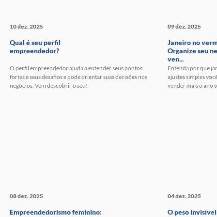
10 dez. 2025
09 dez. 2025
Qual é seu perfil
Janeiro no ver
empreendedor?
Organize seu ne
ven...
O perfil empreendedor ajuda a entender seus pontos
Entenda por que jan
fortes e seus desafios e pode orientar suas decisões nos
ajustes simples você
negócios. Vem descobrir o seu!
vender mais o ano 
08 dez. 2025
04 dez. 2025
Empreendedorismo feminino:
O peso invisível