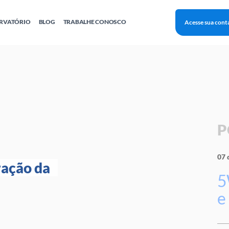
RVATÓRIO
BLOG
TRABALHE CONOSCO
Acesse sua cont
Finanças
Agentes Locais de Inovação
Investimento Inova Startups
Empr
hatsApp
Consultorias
Webinar
Faculdade Sebrae
Sebraetec
PNBOX
Editais
P
07 
ação da 
5
e