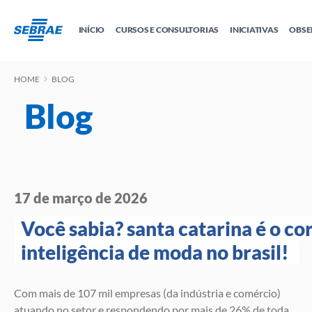
INÍCIO
CURSOS E CONSULTORIAS
INICIATIVAS
OBSE
HOME
BLOG
Educação Empreendedora
Tudo sobre MEI
Sebrae Delas
Crédito e 
Cursos
Cursos por W
Todas as Soluções
Blog
Cidade Empreendedora
E-books
Trilhas
17 de março de 2026
Você sabia? santa catarina é o cor
inteligência de moda no brasil! 
Com mais de 107 mil empresas (da indústria e comércio)
atuando no setor e respondendo por mais de 26% de toda