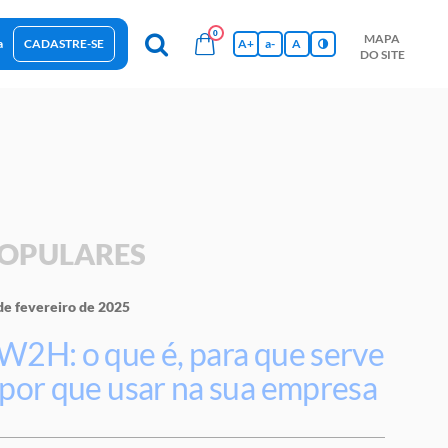
0
MAPA
a
CADASTRE-SE
A+
a-
A
DO SITE
esas Sustentáveis
Sebrae na sua empresa
Hub de Conhecimentos
Ferramentas
Empretec
PGA
Vídeos
OPULARES
de fevereiro de 2025
W2H: o que é, para que serve
 por que usar na sua empresa