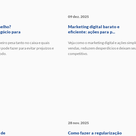
09 dez. 2025
melho?
Marketing digital barato e
gócio para
eficiente: ações para p...
eiro pesa tanto no caixa e quais
Veja como o marketing digital e ações sim
 pode fazer para evitar prejuízos e
vendas, reduzem desperdícios e deixam se
todo.
competitivo.
28 nov. 2025
 de
Como fazer a regularização