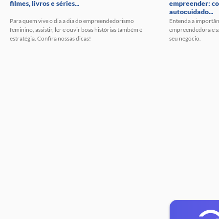
filmes, livros e séries...
empreender: c
autocuidado...
Para quem vive o dia a dia do empreendedorismo
Entenda a importân
feminino, assistir, ler e ouvir boas histórias também é
empreendedora e sai
estratégia. Confira nossas dicas!
seu negócio.