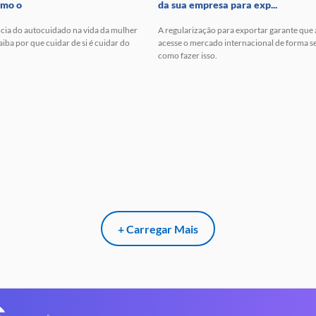
omo o
da sua empresa para exp...
cia do autocuidado na vida da mulher
A regularização para exportar garante que
ba por que cuidar de si é cuidar do
acesse o mercado internacional de forma s
como fazer isso.
+ Carregar Mais