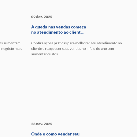
09 dez. 2025
A queda nas vendas começa
no atendimento ao client...
ples aumentam
Confira ações práticas para melhorar seu atendimento ao
u negócio mais
cliente e reaquecer suas vendas no início do ano sem
aumentar custos.
28 nov. 2025
Onde e como vender seu