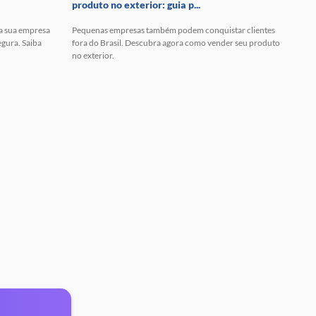
produto no exterior: guia p...
 a sua empresa
Pequenas empresas também podem conquistar clientes
egura. Saiba
fora do Brasil. Descubra agora como vender seu produto
no exterior.