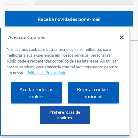
Receba novidades por e-mail
Aviso de Cookies
Nós usamos cookies e outras tecnologias semelhantes para
Central de Atendimento
melhorar a sua experiência em nossos serviços, personalizar
publicidade e recomendar conteúdo de seu interesse. Ao utilizar
0800 570 0800
nossos serviços, você concorda com tal monitoramento descrito
24 horas por dia
em nossa
Política de Privacidade
Incluindo finais de semana e feriados
Fale Conosco
Aceitar todos os
Rejeitar cookies
Ouvidoria
cookies
opcionais
Definições de cookies
Preferências de
cookies
© Copyright 2026 Sebrae Santa Catarina.