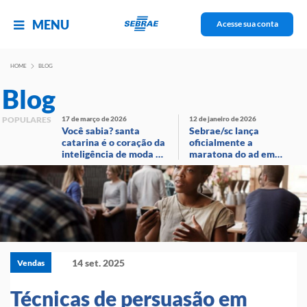
MENU
Acesse sua conta
HOME
BLOG
Blog
POPULARES
17 de março de 2026
12 de janeiro de 2026
Você sabia? santa
Sebrae/sc lança
catarina é o coração da
oficialmente a
inteligência de moda no
maratona do ad em
brasil!
evento com
transmissão ao vivo
14 set. 2025
Vendas
Técnicas de persuasão em