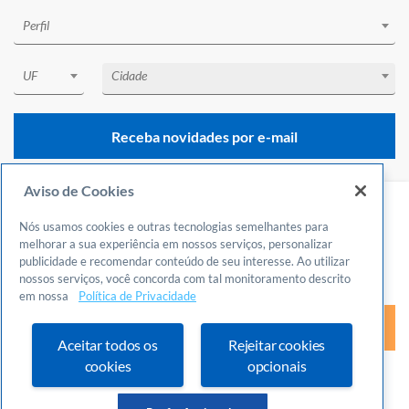
Perfil
UF
Cidade
Receba novidades por e-mail
Aviso de Cookies
Nós usamos cookies e outras tecnologias semelhantes para
Central de Atendimento
melhorar a sua experiência em nossos serviços, personalizar
Acesso ao curso
publicidade e recomendar conteúdo de seu interesse. Ao utilizar
0800 570 0800
nossos serviços, você concorda com tal monitoramento descrito
Gostou?
Clique abaixo para mais informações!
24 horas por dia
em nossa
Política de Privacidade
Incluindo finais de semana e feriados
Acessar
Fale Conosco
Aceitar todos os
Rejeitar cookies
Ouvidoria
cookies
opcionais
Definições de cookies
A página será redirecionada para o portal
sebrae.com.br!