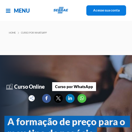
MENU
Acesse sua conta
Curso por WhatsApp
HOME
CURSO POR WHATSAPP
Sobre
Curso Online
Curso por WhatsApp
A formação de preço para o 