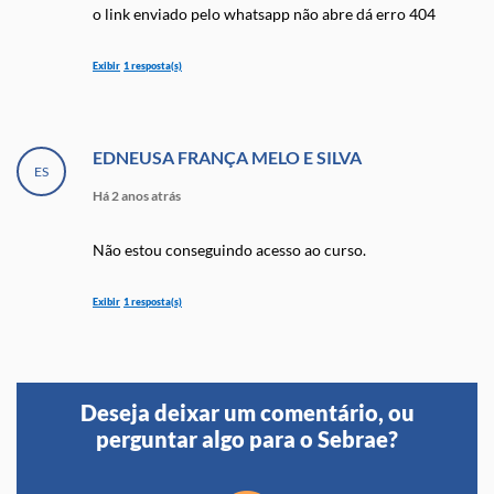
o link enviado pelo whatsapp não abre dá erro 404
1 resposta(s)
Sebrae SC
EDNEUSA FRANÇA MELO E SILVA
Há 2 anos atrás
ES
Há 2 anos atrás
Olá, Camila!
Não estou conseguindo acesso ao curso.
O link enviado automaticamente era devido a
uma instabilidade, porém já foi resolvido!
por gentileza
1 resposta(s)
Peço
que tente novamente
realizar o curso, e reforço também que na
conversa do Whatsapp não é necessário acessar
nenhum link, o curso será realizado totalmente
dentro do Whatsapp!
Sebrae SC
Abraços,
Equipe Sebrae SC
Há 2 anos atrás
Deseja deixar um comentário, ou
perguntar algo para o Sebrae?
Olá, Edneusa!