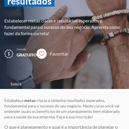
resultados
Estabelecer metas claras e resultados esperados é
fundamental para o sucesso do seu negócio. Aprenda como
fazer da forma correta!
Conteúdo
Favoritar
GRATUITO
Sobre
Estabeleça
metas
claras e obtenha resultados esperados,
fundamental para o sucesso do seu negócio. Neste curso você vai
entender quais os benefícios de um planejamento bem elaborado
para a saúde da sua empresa. Faça a sua inscrição!
O que é planejamento e qual é a importância de planejar o