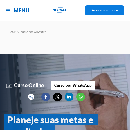
MENU
Acesse sua conta
Curso por WhatsApp
HOME
CURSO POR WHATSAPP
Sobre
Curso Online
Curso por WhatsApp
Planeje suas metas e 