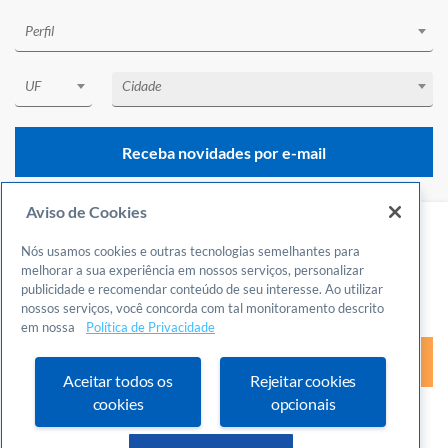
Perfil
UF
Cidade
Receba novidades por e-mail
Aviso de Cookies
Nós usamos cookies e outras tecnologias semelhantes para
Central de Atendimento
melhorar a sua experiência em nossos serviços, personalizar
Acesso ao curso
publicidade e recomendar conteúdo de seu interesse. Ao utilizar
0800 570 0800
nossos serviços, você concorda com tal monitoramento descrito
Gostou?
Clique abaixo para mais informações!
24 horas por dia
em nossa
Política de Privacidade
Incluindo finais de semana e feriados
Acessar
Fale Conosco
Aceitar todos os
Rejeitar cookies
Ouvidoria
cookies
opcionais
Definições de cookies
A página será redirecionada para o portal