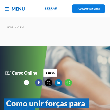
MENU
Acesse sua conta
Curso
HOME
CURSO
Sobre
Curso Online
Curso
Como unir forças para 