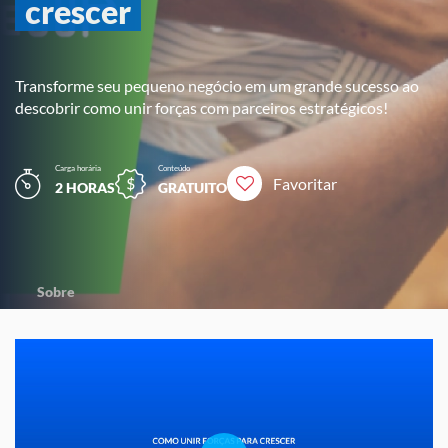
crescer
Transforme seu pequeno negócio em um grande sucesso ao
descobrir como unir forças com parceiros estratégicos!
Carga horária
Conteúdo
Favoritar
2 HORAS
GRATUITO
Sobre