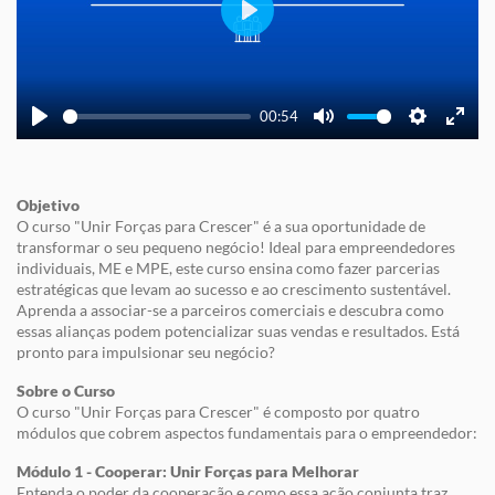
Play
00:54
Play
Mute
Settings
Enter
fullscre
Objetivo
O curso "Unir Forças para Crescer" é a sua oportunidade de
transformar o seu pequeno negócio! Ideal para empreendedores
individuais, ME e MPE, este curso ensina como fazer parcerias
estratégicas que levam ao sucesso e ao crescimento sustentável.
Aprenda a associar-se a parceiros comerciais e descubra como
essas alianças podem potencializar suas vendas e resultados. Está
pronto para impulsionar seu negócio?
Sobre o Curso
O curso "Unir Forças para Crescer" é composto por quatro
módulos que cobrem aspectos fundamentais para o empreendedor:
Módulo 1 - Cooperar: Unir Forças para Melhorar
Entenda o poder da cooperação e como essa ação conjunta traz