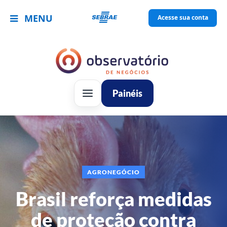
MENU
Acesse sua conta
Painéis
AGRONEGÓCIO
Brasil reforça medidas
de proteção contra