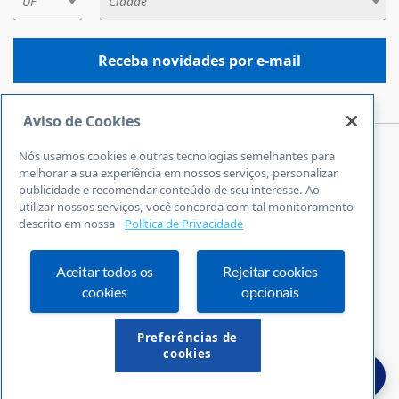
UF
Cidade
Receba novidades por e-mail
Aviso de Cookies
Nós usamos cookies e outras tecnologias semelhantes para
Central de Atendimento
melhorar a sua experiência em nossos serviços, personalizar
0800 570 0800
publicidade e recomendar conteúdo de seu interesse. Ao
utilizar nossos serviços, você concorda com tal monitoramento
24 horas por dia
descrito em nossa
Política de Privacidade
Incluindo finais de semana e feriados
Fale Conosco
Ouvidoria
Aceitar todos os
Rejeitar cookies
cookies
opcionais
Definições de cookies
Preferências de
cookies
© Copyright 2026 Sebrae Santa Catarina.