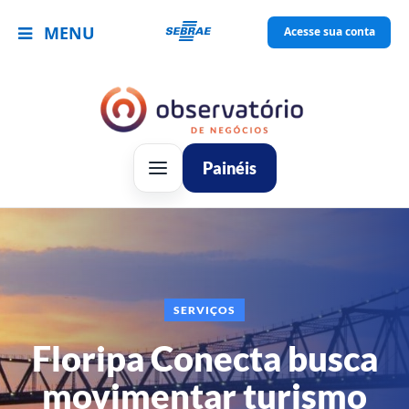
MENU
Acesse sua conta
Painéis
SERVIÇOS
Floripa Conecta busca
movimentar turismo