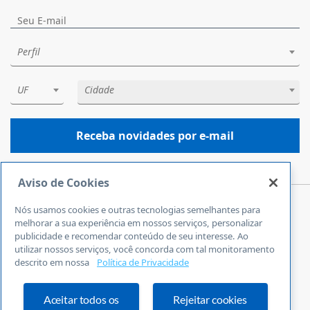
Perfil
UF
Cidade
Receba novidades por e-mail
Aviso de Cookies
Nós usamos cookies e outras tecnologias semelhantes para
Central de Atendimento
melhorar a sua experiência em nossos serviços, personalizar
0800 570 0800
publicidade e recomendar conteúdo de seu interesse. Ao
utilizar nossos serviços, você concorda com tal monitoramento
24 horas por dia
descrito em nossa
Política de Privacidade
Incluindo finais de semana e feriados
Fale Conosco
Ouvidoria
Aceitar todos os
Rejeitar cookies